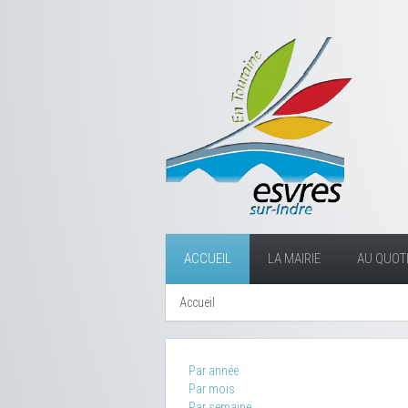
ACCUEIL
LA MAIRIE
AU QUOTI
Accueil
Par année
Par mois
Par semaine