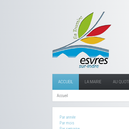
ACCUEIL
LA MAIRIE
AU QUOTI
Accueil
Par année
Par mois
Par semaine