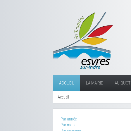
ACCUEIL
LA MAIRIE
AU QUOTI
Accueil
Par année
Par mois
Par semaine