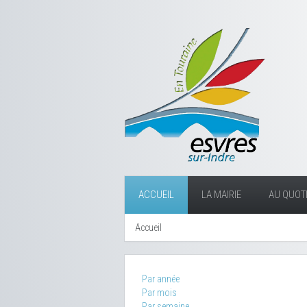
ACCUEIL
LA MAIRIE
AU QUOTI
Accueil
Par année
Par mois
Par semaine