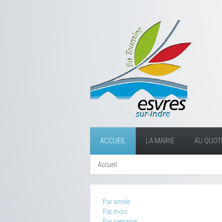
ACCUEIL
LA MAIRIE
AU QUOTI
Accueil
Par année
Par mois
Par semaine