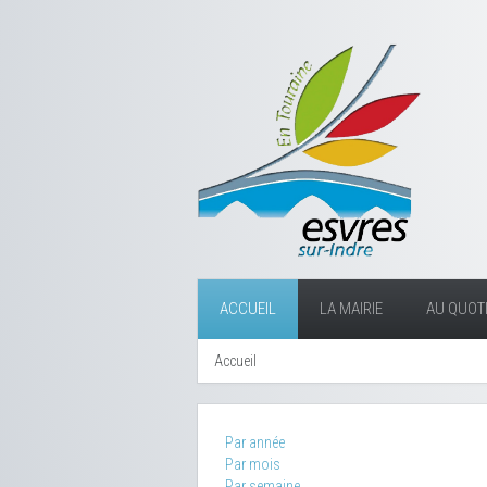
ACCUEIL
LA MAIRIE
AU QUOTI
Accueil
Par année
Par mois
Par semaine