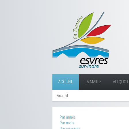
ACCUEIL
LA MAIRIE
AU QUOTI
Accueil
Par année
Par mois
Par semaine