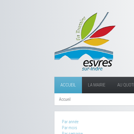
ACCUEIL
LA MAIRIE
AU QUOTI
Accueil
Par année
Par mois
Par semaine