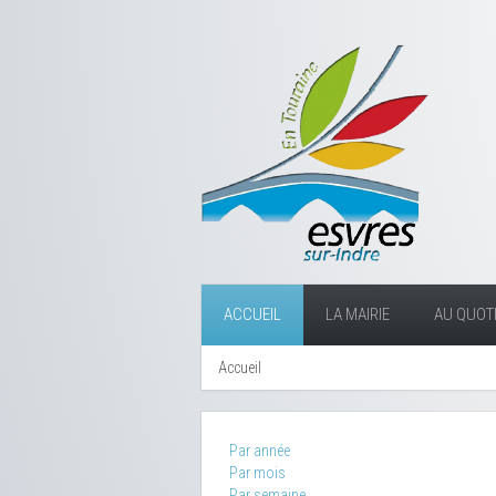
ACCUEIL
LA MAIRIE
AU QUOTI
Accueil
Par année
Par mois
Par semaine