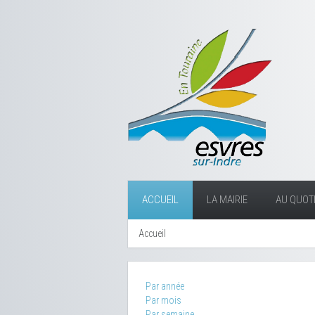
ACCUEIL
LA MAIRIE
AU QUOTI
Accueil
Par année
Par mois
Par semaine