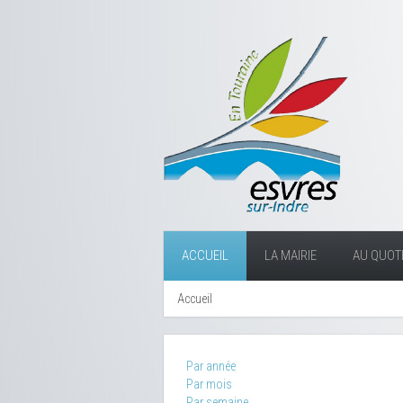
ACCUEIL
LA MAIRIE
AU QUOTI
Accueil
Par année
Par mois
Par semaine