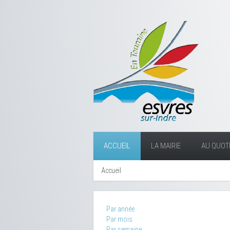
ACCUEIL
LA MAIRIE
AU QUOTI
Accueil
Par année
Par mois
Par semaine