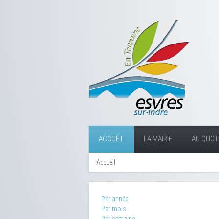
ACCUEIL
LA MAIRIE
AU QUOTI
Accueil
Par année
Par mois
Par semaine