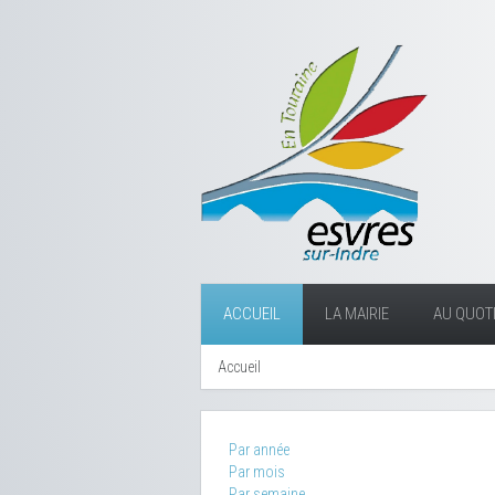
ACCUEIL
LA MAIRIE
AU QUOTI
Accueil
Par année
Par mois
Par semaine