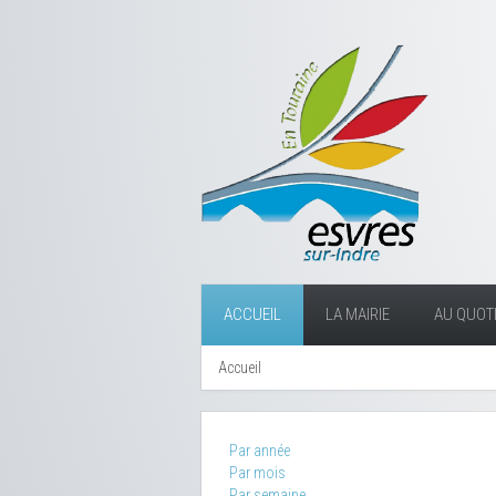
ACCUEIL
LA MAIRIE
AU QUOTI
Accueil
Par année
Par mois
Par semaine