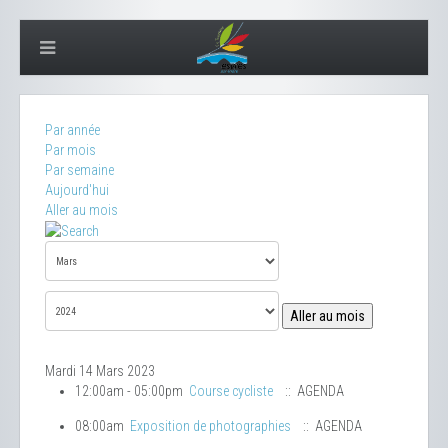
Par année
Par mois
Par semaine
Aujourd'hui
Aller au mois
Aller au mois
Mardi 14 Mars 2023
12:00am - 05:00pm
Course cycliste
:: AGENDA
08:00am
Exposition de photographies
:: AGENDA