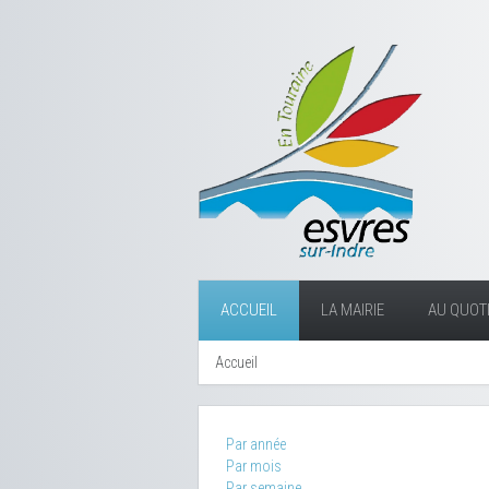
ACCUEIL
LA MAIRIE
AU QUOTI
Accueil
Par année
Par mois
Par semaine