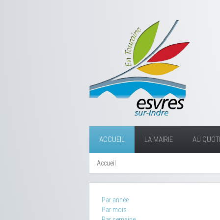
ACCUEIL
LA MAIRIE
AU QUOTI
Accueil
Par année
Par mois
Par semaine