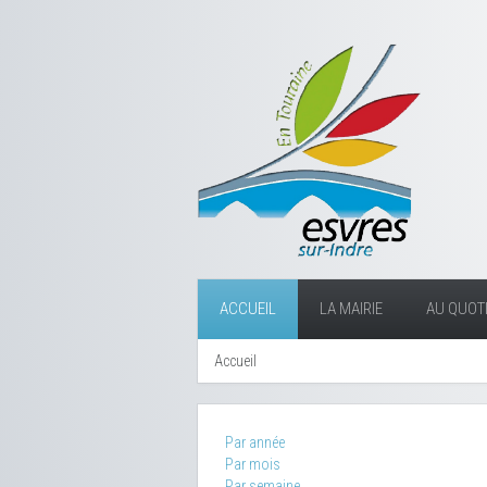
ACCUEIL
LA MAIRIE
AU QUOTI
Accueil
Par année
Par mois
Par semaine