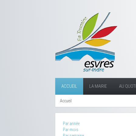
ACCUEIL
LA MAIRIE
AU QUOTI
Accueil
Par année
Par mois
Par semaine