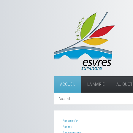
ACCUEIL
LA MAIRIE
AU QUOTI
Accueil
Par année
Par mois
Par semaine