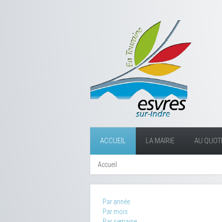
ACCUEIL
LA MAIRIE
AU QUOTI
Accueil
Par année
Par mois
Par semaine