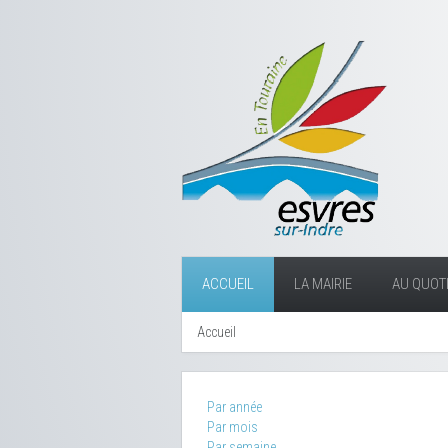
ACCUEIL
LA MAIRIE
AU QUOTI
Accueil
Par année
Par mois
Par semaine