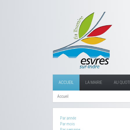
ACCUEIL
LA MAIRIE
AU QUOTI
Accueil
Par année
Par mois
Par semaine