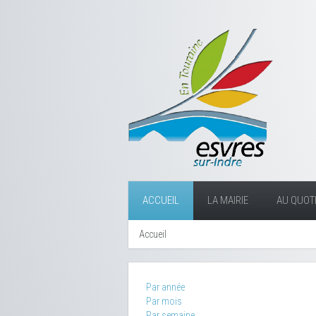
ACCUEIL
LA MAIRIE
AU QUOTI
Accueil
Par année
Par mois
Par semaine