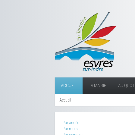
ACCUEIL
LA MAIRIE
AU QUOTI
Accueil
Par année
Par mois
Par semaine