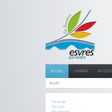
ACCUEIL
LA MAIRIE
AU QUOTI
Accueil
Par année
Par mois
Par semaine