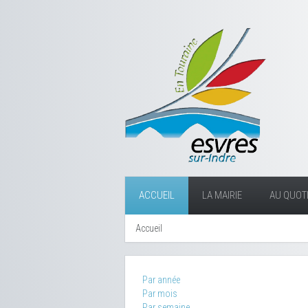
ACCUEIL
LA MAIRIE
AU QUOTI
Accueil
Par année
Par mois
Par semaine