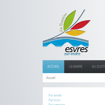
ACCUEIL
LA MAIRIE
AU QUOTI
Accueil
Par année
Par mois
Par semaine