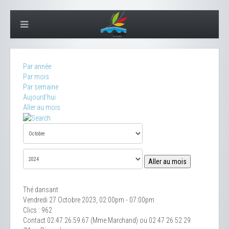
Par année
Par mois
Par semaine
Aujourd'hui
Aller au mois
Aller au mois
Thé dansant
Vendredi 27 Octobre 2023, 02:00pm - 07:00pm
Clics
: 962
Contact
02.47.26.59.67 (Mme Marchand) ou 02 47 26 52 29