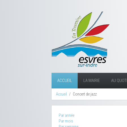
ACCUEIL
LA MAIRIE
AU QUOTI
Accueil
Concert de jazz
Par année
Par mois
Par semaine