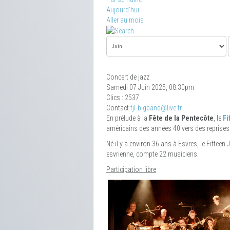
Aujourd'hui
Aller au mois
Concert de jazz
Samedi 07 Juin 2025, 08:30pm
Clics
: 2537
Contact
fjl-bigband@live.fr
En prélude à la
Fête de la Pentecôte
, le
Fi
américains des années 40 vers des reprise
Né il y a environ 36 ans à Esvres, le Fiftee
esvrienne, compte 22 musiciens.
Participation libre