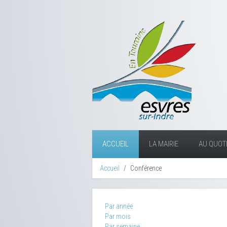
ACCUEIL
LA MAIRIE
AU QUOTI
Accueil
Conférence
Par année
Par mois
Par semaine