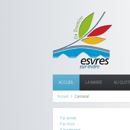
ACCUEIL
LA MAIRIE
AU QUOTI
Accueil
Carnaval
Par année
Par mois
Par semaine