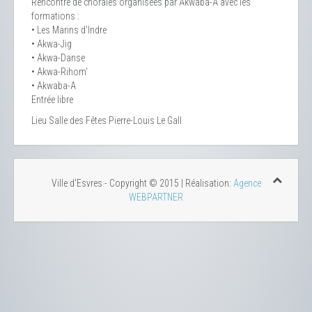
Rencontre de chorales organisées par Akwaba-A avec les
formations :
• Les Marins d'Indre
• Akwa-Jig
• Akwa-Danse
• Akwa-Rihom'
• Akwaba-A
Entrée libre
Lieu
Salle des Fêtes Pierre-Louis Le Gall
Ville d'Esvres - Copyright © 2015 | Réalisation:
Agence
WEBPARTNER