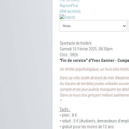
Aujourd'hui
Aller au mois
Spectacle de théâtre
Samedi 15 Février 2025, 08:30pm
Clics
: 3826
"Fin de service" d'Yves Garnier - Comp
Un thriller psychologique, un huis-clos hitch
Dans sa villa isolée de bord de mer, Madame,
Au travers de terribles joutes verbales souve
compte et les jeux puérils masquent les désil
Dans ce huis clos grinçant mêlant subtilemen
?
Tarifs :
• plein : 8 €
• réduit : 5 € (étudiants, demandeurs d’empl
• gratuit pour les moins de 12 ans