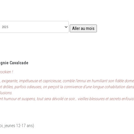
Aller au mois
agnie Cavalcade
cockien !
 exigeante, impétueuse et capricieuse, comble l’ennui en humiliant son fidèle dome
nt drôles, parfois odieuses, on perçoit la connivence d’une longue cohabitation dans
lusions.
t humour et suspens, tout sera dévoilé ce soir… vieilles blessures et secrets enfoui
oi, jeunes 12-17 ans)