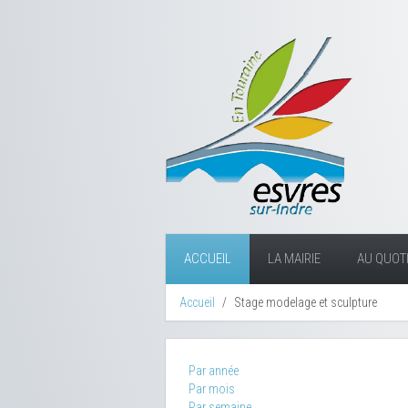
ACCUEIL
LA MAIRIE
AU QUOTI
Accueil
Stage modelage et sculpture
Par année
Par mois
Par semaine