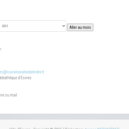
Aller au mois
m
s@tourainevalleedelindre.fr
médiathèque d’Esvres
one ou mail