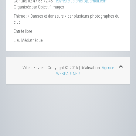
Contact
02 47 65 72 45 -
esvres.club.photo@gmail.com
Organisée par Objectif Images
Thème
: « Danses et danseurs » par plusieurs photographes du
club
Entrée libre
Lieu
Médiathèque
Ville d'Esvres - Copyright © 2015 | Réalisation:
Agence
WEBPARTNER