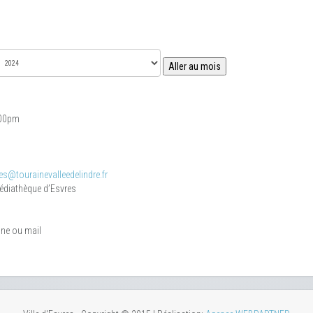
Aller au mois
:00pm
s@tourainevalleedelindre.fr
médiathèque d’Esvres
one ou mail