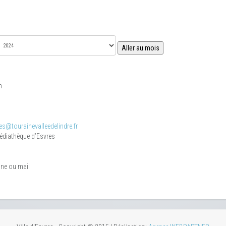
Aller au mois
m
s@tourainevalleedelindre.fr
médiathèque d’Esvres
one ou mail