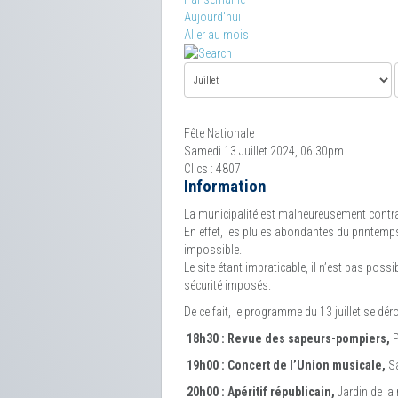
Aujourd'hui
Aller au mois
Fête Nationale
Samedi 13 Juillet 2024, 06:30pm
Clics
: 4807
Information
La municipalité est malheureusement contrain
En effet, les pluies abondantes du printemps
impossible.
Le site étant impraticable, il n’est pas possi
sécurité imposés.
De ce fait, le programme du 13 juillet se dé
18h30 : Revue des sapeurs-pompiers,
P
19h00 : Concert de l’Union musicale,
Sa
20h00 : Apéritif républicain,
Jardin de la