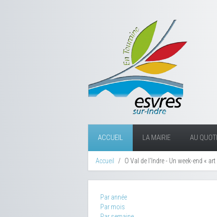
ACCUEIL
LA MAIRIE
AU QUOTI
Accueil
O Val de l’Indre - Un week-end « art
Par année
Par mois
Par semaine