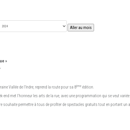
Aller au mois
rue »
Y
ème
raine Vallée de l’Indre, reprend la route pour sa 8
édition.
ek-end met l’honneur les arts de la rue, avec une programmation qui se veut variée e
ndre souhaite permettre à tous de profiter de spectacles gratuits tout en portant un 