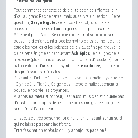
Théâtre de Vaugarni
Tout commence par cette célèbre allitération de sifflantes, clin
d’œil au grand Racine certes, mais aussi vraie question... Cette
question,
Serge Rigolet
se la pose très tôt, lui qui a été
chasseur de serpents
et aussi
guérisseur... par hasard ?
Sûrement pas ! Alors, Serge cherche le lien, il se penche sur ses
souvenirs d’enfance, interroge les mythologies du monde entier,
étudie les reptiles et les sciences de la vie... et finit par trouver la
clé de cette énigme en découvrant
Asklépios
, le dieu grec de la
médecine (plus connu sous son nom romain d'Esculape) dont le
bâton entouré d'un serpent symbolise
le caducée,
l'emblème
des professions médicales.
Passant de l'intime à l'universel, du vivant à la métaphysique, de
l'Olympe à la Planète, Serge nous interpelle malicieusement et
bouscule nos vieilles croyances.
À la fois narrateur et conteur, il est aussi musicien et n'oublie pas
d'illustrer son propos de belles mélodies enregistrées ou jouées
sur scène à l'accordéon.
Un spectacle très personnel, original et enrichissant sur un sujet
qui ne laisse personne indifférent.
Entre fascination et répulsion, il y a toujours passion !