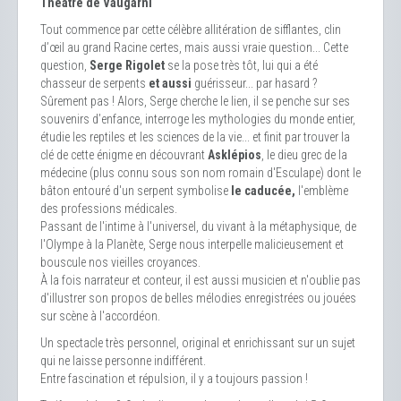
Théâtre de Vaugarni
Tout commence par cette célèbre allitération de sifflantes, clin
d’œil au grand Racine certes, mais aussi vraie question... Cette
question,
Serge Rigolet
se la pose très tôt, lui qui a été
chasseur de serpents
et aussi
guérisseur... par hasard ?
Sûrement pas ! Alors, Serge cherche le lien, il se penche sur ses
souvenirs d’enfance, interroge les mythologies du monde entier,
étudie les reptiles et les sciences de la vie... et finit par trouver la
clé de cette énigme en découvrant
Asklépios
, le dieu grec de la
médecine (plus connu sous son nom romain d'Esculape) dont le
bâton entouré d'un serpent symbolise
le caducée,
l'emblème
des professions médicales.
Passant de l'intime à l'universel, du vivant à la métaphysique, de
l'Olympe à la Planète, Serge nous interpelle malicieusement et
bouscule nos vieilles croyances.
À la fois narrateur et conteur, il est aussi musicien et n'oublie pas
d'illustrer son propos de belles mélodies enregistrées ou jouées
sur scène à l'accordéon.
Un spectacle très personnel, original et enrichissant sur un sujet
qui ne laisse personne indifférent.
Entre fascination et répulsion, il y a toujours passion !