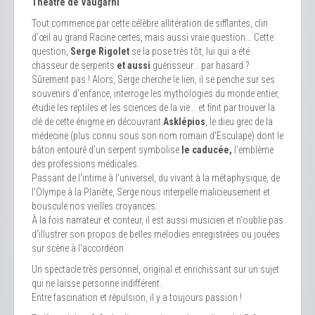
Théâtre de Vaugarni
Tout commence par cette célèbre allitération de sifflantes, clin
d’œil au grand Racine certes, mais aussi vraie question... Cette
question,
Serge Rigolet
se la pose très tôt, lui qui a été
chasseur de serpents
et aussi
guérisseur... par hasard ?
Sûrement pas ! Alors, Serge cherche le lien, il se penche sur ses
souvenirs d’enfance, interroge les mythologies du monde entier,
étudie les reptiles et les sciences de la vie... et finit par trouver la
clé de cette énigme en découvrant
Asklépios
, le dieu grec de la
médecine (plus connu sous son nom romain d'Esculape) dont le
bâton entouré d'un serpent symbolise
le caducée,
l'emblème
des professions médicales.
Passant de l'intime à l'universel, du vivant à la métaphysique, de
l'Olympe à la Planète, Serge nous interpelle malicieusement et
bouscule nos vieilles croyances.
À la fois narrateur et conteur, il est aussi musicien et n'oublie pas
d'illustrer son propos de belles mélodies enregistrées ou jouées
sur scène à l'accordéon.
Un spectacle très personnel, original et enrichissant sur un sujet
qui ne laisse personne indifférent.
Entre fascination et répulsion, il y a toujours passion !