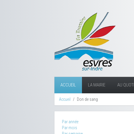
ACCUEIL
LA MAIRIE
AU QUOTI
Accueil
Don de sang
Par année
Par mois
Par semaine