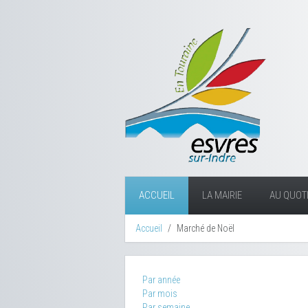
ACCUEIL
LA MAIRIE
AU QUOTI
Accueil
Marché de Noël
Par année
Par mois
Par semaine