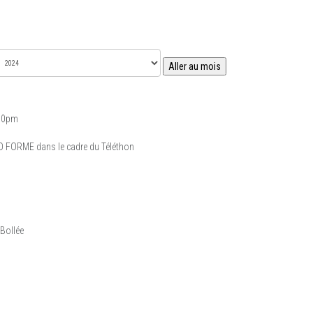
Aller au mois
:30pm
EO FORME dans le cadre du Téléthon
Bollée