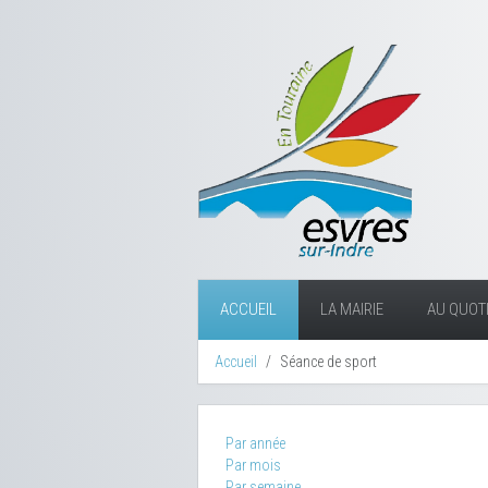
ACCUEIL
LA MAIRIE
AU QUOTI
Accueil
Séance de sport
Par année
Par mois
Par semaine