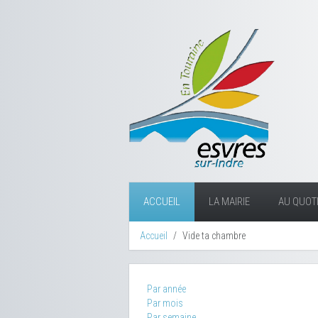
ACCUEIL
LA MAIRIE
AU QUOTI
Accueil
Vide ta chambre
Par année
Par mois
Par semaine