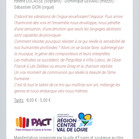
Hélène DUCASSE (soprano) - Dominique GERARD (mezzo) -
Sébastien GION (orgue)
D'abord les vibrations de l'orgue envahissent l'espace. Puis arrive
l'harmonie des voix et l'ensemble nous enveloppe, nous pénètre
d'une sensation, d'une émotion que seuls les langages abstraits
sont capables de provoquer.
Comment résister, pourquoi résister à ce qui révèle la sensibilité de
nos humanités profondes ? Alors on se laisse faire, submergé par
la musique, le génie des compositeurs et leurs interprètes.
Les mélodies se succèdent, de Pergolèse à Villa-Lobos, de César
Franck à Léo Delibes ou encore Grieg et la chanson réaliste.
Un vrai moment de communion qui révèle la beauté de l'âme
humaine.
C'est là tout le talent de ce trio qui maîtrise son art, mélange les
genres et nous embarque vers nous-mêmes.
Tarifs
: 8,00 € - 5,00 €
Manifestation organisée par la ville d'Esvres et soutenue au titre